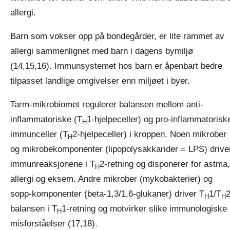
allergi.
Barn som vokser opp på bondegårder, er lite rammet av
allergi sammenlignet med barn i dagens bymiljø
(14,15,16). Immunsystemet hos barn er åpenbart bedre
tilpasset landlige omgivelser enn miljøet i byer.
Tarm-mikrobiomet regulerer balansen mellom anti-
inflammatoriske (T
1-hjelpeceller) og pro-inflammatorisk
H
immunceller (T
2-hjelpeceller) i kroppen. Noen mikrober
H
og mikrobekomponenter (lipopolysakkarider = LPS) drive
immunreaksjonene i T
2-retning og disponerer for astma,
H
allergi og eksem. Andre mikrober (mykobakterier) og
sopp-komponenter (beta-1,3/1,6-glukaner) driver T
1/T
2
H
H
balansen i T
1-retning og motvirker slike immunologiske
H
misforståelser (17,18).