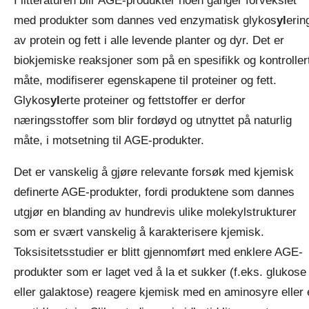
I litteraturen blir AGE-produkter noen ganger forvekslet
med produkter som dannes ved enzymatisk glykos
yl
erin
av protein og fett i alle levende planter og dyr. Det er
biokjemiske reaksjoner som på en spesifikk og kontroller
måte, modifiserer egenskapene til proteiner og fett.
Glykos
yl
erte proteiner og fettstoffer er derfor
næringsstoffer som blir fordøyd og utnyttet på naturlig
måte, i motsetning til AGE-produkter.
Det er vanskelig å gjøre relevante forsøk med kjemisk
definerte AGE-produkter, fordi produktene som dannes
utgjør en blanding av hundrevis ulike molekylstrukturer
som er svært vanskelig å karakterisere kjemisk.
Toksisitetsstudier er blitt gjennomført med enklere AGE-
produkter som er laget ved å la et sukker (f.eks. glukose
eller galaktose) reagere kjemisk med en aminosyre eller 