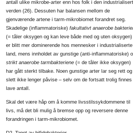
antall ulike mikrobe-arter enn hos folk i den industrialiser
verden (26). Dessuten har balansen mellom de
gjenværende artene i tarm-mikrobiomet forandret seg.
Skadelige (inflammatoriske)
fakultativt anaerobe bakterie
(= tåler oksygen og kan leve både med og uten oksygen)
er blitt mer dominerende hos mennesker i industrialiserte
land, mens innholdet av gunstige (anti-inflammatoriske) 
strikt anaerobe tarmbakteriene
(= de tåler ikke oksygen)
har gått sterkt tilbake. Noen gunstige arter lar seg rett og
slett ikke lenger påvise – selv om de fortsatt trolig finnes 
lave antall.
Skal det være håp om å komme livsstilssykdommene til
livs, må det bli mulig å bremse opp og reversere denne
forandringen i tarm-mikrobiomet.
D2. Tapet av bifidobakterier