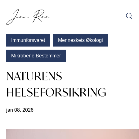
Hopp
til
innhold
Immunforsvaret
Menneskets Økologi
Mikrobene Bestemmer
NATURENS
HELSEFORSIKRING
jan 08, 2026