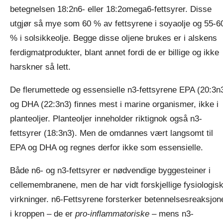
betegnelsen 18:2n6- eller 18:2omega6-fettsyrer. Disse
utgjør så mye som 60 % av fettsyrene i soyaolje og 55-6
% i solsikkeolje. Begge disse oljene brukes er i alskens
ferdigmatprodukter, blant annet fordi de er billige og ikke
harskner så lett.
De flerumettede og essensielle n3-fettsyrene EPA (20:3n
og DHA (22:3n3) finnes mest i marine organismer, ikke i
planteoljer. Planteoljer inneholder riktignok også n3-
fettsyrer (18:3n3). Men de omdannes vært langsomt til
EPA og DHA og regnes derfor ikke som essensielle.
Både n6- og n3-fettsyrer er nødvendige byggesteiner i
cellemembranene, men de har vidt forskjellige fysiologis
virkninger. n6-Fettsyrene forsterker betennelsesreaksjon
i kroppen – de er
pro-inflammatoriske –
mens n3-