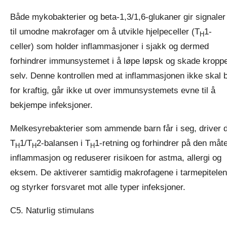
Både mykobakterier og beta-1,3/1,6-glukaner gir signaler
til umodne makrofager om å utvikle hjelpeceller (T
1-
H
celler) som holder inflammasjoner i sjakk og dermed
forhindrer immunsystemet i å løpe løpsk og skade kropp
selv. Denne kontrollen med at inflammasjonen ikke skal b
for kraftig, går ikke ut over immunsystemets evne til å
bekjempe infeksjoner.
Melkesyrebakterier som ammende barn får i seg, driver 
T
1/T
2-balansen i T
1-retning og forhindrer på den måt
H
H
H
inflammasjon og reduserer risikoen for astma, allergi og
eksem. De aktiverer samtidig makrofagene i tarmepitele
og styrker forsvaret mot alle typer infeksjoner.
C5. Naturlig stimulans