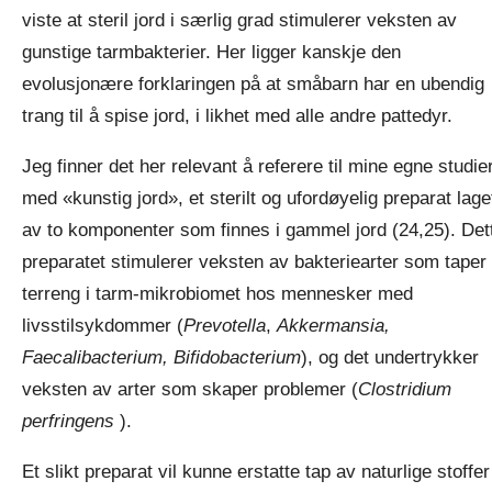
viste at steril jord i særlig grad stimulerer veksten av
gunstige tarmbakterier. Her ligger kanskje den
evolusjonære forklaringen på at småbarn har en ubendig
trang til å spise jord, i likhet med alle andre pattedyr.
Jeg finner det her relevant å referere til mine egne studie
med «kunstig jord», et sterilt og ufordøyelig preparat lage
av to komponenter som finnes i gammel jord (24,25). Det
preparatet stimulerer veksten av bakteriearter som taper
terreng i tarm-mikrobiomet hos mennesker med
livsstilsykdommer (
Prevotella
,
Akkermansia,
Faecalibacterium, Bifidobacterium
), og det undertrykker
veksten av arter som skaper problemer (
Clostridium
perfringens
).
Et slikt preparat vil kunne erstatte tap av naturlige stoffer