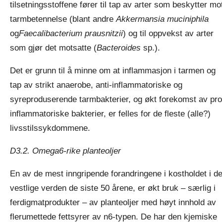
tilsetningsstoffene fører til tap av arter som beskytter mo
tarmbetennelse (blant andre
Akkermansia muciniphila
og
Faecalibacterium prausnitzii
) og til oppvekst av arter
som gjør det motsatte (
Bacteroides
sp.).
Det er grunn til å minne om at inflammasjon i tarmen og
tap av strikt anaerobe, anti-inflammatoriske og
syreproduserende tarmbakterier, og økt forekomst av pro
inflammatoriske bakterier, er felles for de fleste (alle?)
livsstilssykdommene.
D3.2. Omega6-rike planteoljer
En av de mest inngripende forandringene i kostholdet i d
vestlige verden de siste 50 årene, er økt bruk – særlig i
ferdigmatprodukter – av planteoljer med høyt innhold av
flerumettede fettsyrer av n6-typen. De har den kjemiske