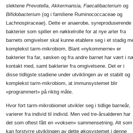
slektene
Prevotella
,
Akkermansia, Faecalibacterium
og
Bifidobacterium
(og i familiene Ruminococcaceae og
Lachnospiraceae). Dette er anaerobe, syreproduserende
bakterier som spiller en nøkkelrolle for at nye arter fra
barnets omgivelser skal kunne etablere seg i et stadig m
komplekst tarm-mikrobiom. Blant «nykommerne» er
bakterier fra far, søsken og fra andre barnet har vært i n
kontakt med, samt bakterier fra omgivelsene. Det er i
disse tidligste stadiene under utviklingen av et stabilt og
komplekst tarm-mikrobiom, at immunsystemet blir
«programmert» på riktig måte.
Hvor fort tarm-mikrobiomet utvikler seg i tidlige barneår,
varierer fra individ til individ. Men ved tre-årsalderen har
det som oftest fått en «voksen» sammensetning. Alt som
kan forstyrre utviklingen av dette økosystemet i denne