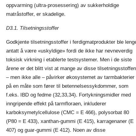
oppvarming (ultra-prosessering) av sukkerholdige
matråstoffer, er skadelige.
D3.1. Tilsetningsstoffer
Godkjente tilsetningsstoffer i ferdigmatprodukter ble leng
antatt å være «uskyldige» fordi de ikke har nevneverdig
toksisk virkning i etablerte testsystemer. Men i de siste
årene er det blitt vist at mange av disse tilsetningsstoffe
– men ikke alle – påvirker økosystemet av tarmbakterier
på en måte som fører til betennelsessykdommer, som
f.eks. IBD og fedme (32,33,34). Fortykningsmidler med
inngripende effekt på tarmfloraen, inkluderer
karboksymetylcellulose (CMC = E 466), polysorbat 80
(P80 = E 433), xanthan-gummi (E 415), karragenaner (E
407) og guar-gummi (E 412). Noen av disse