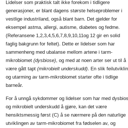
Lidelser som praktisk talt ikke forekom i tidligere
generasjoner, er blant dagens største helseproblemer i
vestlige industriland, også blant barn. Det gjelder for
eksempel astma, allergi, autisme, diabetes og fedme.
(Referansene 1,2,3,4,5,6,7,8,9,10,11og 12 gir en solid
faglig bakgrunn for feltet). Dette er lidelser som har
sammenheng med ubalanse mellom artene i tarm-
mikrobiomet
(dysbiose)
, og med at noen arter ser ut til å
være gått tapt
(mikrobielt underskudd)
. En slik feilutvikli
og utarming av tarm-mikrobiomet starter ofte i tidlige
barneår.
For å unngå sykdommer og lidelser som har med dysbio
og mikrobielt underskudd å gjøre, kan det være
hensiktsmessig først (C) å se nærmere på den naturlige
utviklingen av tarm-mikrobiomet fra fødselen av, og