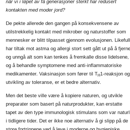
når vi i løpet av få generasjoner sterkt har redusert
kontakten med moder jord?
De pekte allerede den gangen på konsekvensene av
utilstrekkelig kontakt med mikrober og naturstoffer som
mennesker er blitt tilpasset gjennom evolusjonen. Likefull
har tiltak mot astma og allergi stort sett gått ut på å fjern
og unngå alt som kan tenkes å fremkalle disse lidelsene,
og å behandle symptomene med anti-inflammatoriske
medikamenter. Vaksinasjon som fører til T
1-reaksjon og
H
utvikling av toleranse, er et bedre alternativ.
Men det beste ville være å kopiere naturen, og utvikle
preparater som basert på naturprodukter, kan erstatte
tapet av den type immunologisk stimulans som var naturl
i tidligere tider. Det er ikke noe alternativ å gi slipp på de
store fortrinnene ved å leve i moderne og hygieniske