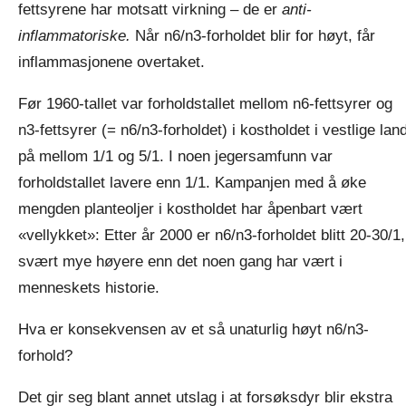
fettsyrene har motsatt virkning – de er
anti-
inflammatoriske.
Når n6/n3-forholdet blir for høyt, får
inflammasjonene overtaket.
Før 1960-tallet var forholdstallet mellom n6-fettsyrer og
n3-fettsyrer (= n6/n3-forholdet) i kostholdet i vestlige lan
på mellom 1/1 og 5/1. I noen jegersamfunn var
forholdstallet lavere enn 1/1. Kampanjen med å øke
mengden planteoljer i kostholdet har åpenbart vært
«vellykket»: Etter år 2000 er n6/n3-forholdet blitt 20-30/1,
svært mye høyere enn det noen gang har vært i
menneskets historie.
Hva er konsekvensen av et så unaturlig høyt n6/n3-
forhold?
Det gir seg blant annet utslag i at forsøksdyr blir ekstra