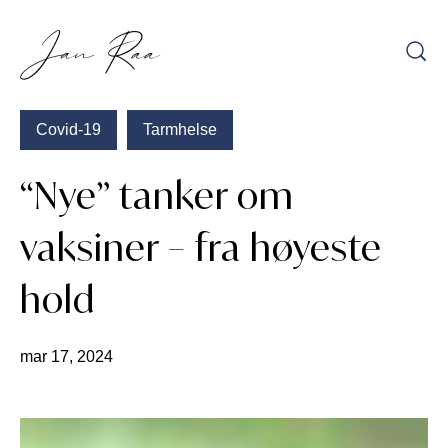
Hopp
til
innhold
Covid-19
Tarmhelse
“Nye” tanker om
vaksiner – fra høyeste
hold
mar 17, 2024