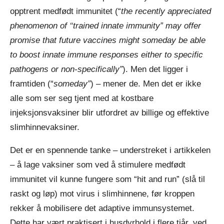
opptrent medfødt immunitet (“
the recently appreciated
phenomenon of ‘‘trained innate immunity” may offer
promise that future vaccines might someday be able
to boost innate immune responses either to specific
pathogens or non-specifically”
). Men det ligger i
framtiden (“
someday”
) – mener de. Men det er ikke
alle som ser seg tjent med at kostbare
injeksjonsvaksiner blir utfordret av billige og effektive
slimhinnevaksiner.
Det er en spennende tanke – understreket i artikkelen
– å lage vaksiner som ved å stimulere medfødt
immunitet vil kunne fungere som “hit and run” (slå til
raskt og løp) mot virus i slimhinnene, før kroppen
rekker å mobilisere det adaptive immunsystemet.
Dette har vært praktisert i husdyrhold i flere tiår, ved