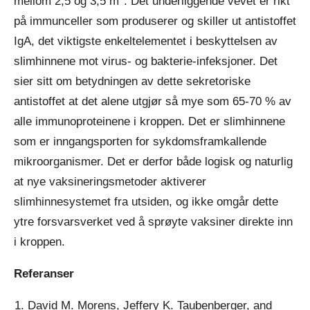
mellom 2,5 og 3,5 m
. Det underliggende vevet er rikt
på immunceller som produserer og skiller ut antistoffet
IgA, det viktigste enkeltelementet i beskyttelsen av
slimhinnene mot virus- og bakterie-infeksjoner. Det
sier sitt om betydningen av dette sekretoriske
antistoffet at det alene utgjør så mye som 65-70 % av
alle immunoproteinene i kroppen. Det er slimhinnene
som er inngangsporten for sykdomsframkallende
mikroorganismer. Det er derfor både logisk og naturlig
at nye vaksineringsmetoder aktiverer
slimhinnesystemet fra utsiden, og ikke omgår dette
ytre forsvarsverket ved å sprøyte vaksiner direkte inn
i kroppen.
Referanser
David M. Morens, Jeffery K. Taubenberger, and