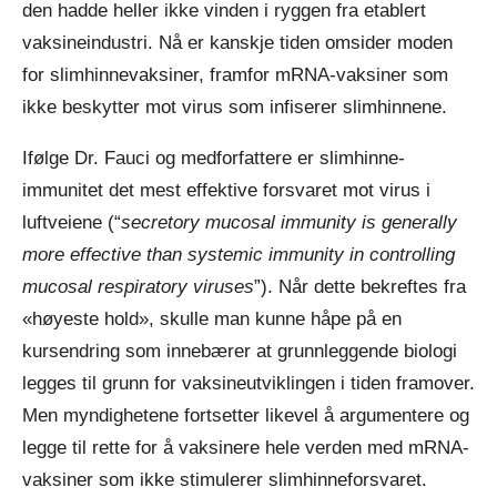
den hadde heller ikke vinden i ryggen fra etablert
vaksineindustri. Nå er kanskje tiden omsider moden
for slimhinnevaksiner, framfor mRNA-vaksiner som
ikke beskytter mot virus som infiserer slimhinnene.
Ifølge Dr. Fauci og medforfattere er slimhinne-
immunitet det mest effektive forsvaret mot virus i
luftveiene (“
secretory mucosal immunity is generally
more effective than systemic immunity in controlling
mucosal respiratory viruses
”). Når dette bekreftes fra
«høyeste hold», skulle man kunne håpe på en
kursendring som innebærer at grunnleggende biologi
legges til grunn for vaksineutviklingen i tiden framover.
Men myndighetene fortsetter likevel å argumentere og
legge til rette for å vaksinere hele verden med mRNA-
vaksiner som ikke stimulerer slimhinneforsvaret.