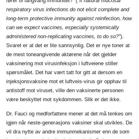
fører til langvarig immunitet? (“
if natural mucosal
respiratory virus infections do not elicit complete and
long-term protective immunity against reinfection, how
can we expect vaccines, especially systemically
administered non-replicating vaccines, to do so?”
)
.
Svaret er at det er lite sannsynlig. Det er nye toner at
de mest toneangivende aktørene når det gjelder
vaksinering mot virusinfeksjon i luftveiene stiller
spørsmålet. Det har vært tatt for gitt at dersom en
injeksjonsvaksine mot et luftveis-virus gir opphav til
antistoff mot viruset, ville den vaksinerte personen
være beskyttet mot sykdommen. Slik er det ikke.
Dr. Fauci og medforfattere mener at det må tenkes om
igjen når neste-generasjons vaksiner skal utvikles. De
vil dra nytte av andre immunmekanismer enn de som