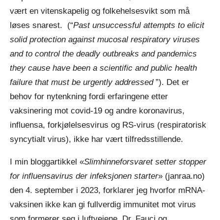
vært en vitenskapelig og folkehelsesvikt som må
løses snarest. (“
Past unsuccessful attempts to elicit
solid protection against mucosal respiratory viruses
and to control the deadly outbreaks and pandemics
they cause have been a scientific and public health
failure that must be urgently addressed
”). Det er
behov for nytenkning fordi erfaringene etter
vaksinering mot covid-19 og andre koronavirus,
influensa, forkjølelsesvirus og RS-virus (respiratorisk
syncytialt virus), ikke har vært tilfredsstillende.
I min bloggartikkel «
Slimhinneforsvaret setter stopper
for influensavirus der infeksjonen starter
» (janraa.no)
den 4. september i 2023, forklarer jeg hvorfor mRNA-
vaksinen ikke kan gi fullverdig immunitet mot virus
som formerer seg i luftveiene. Dr. Fauci og