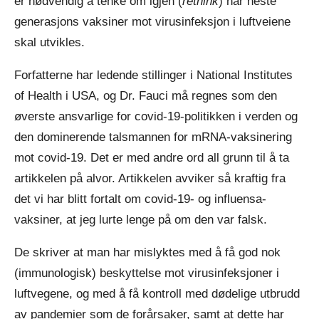
er nødvendig å tenke om igjen (
rethink
) når neste
generasjons vaksiner mot virusinfeksjon i luftveiene
skal utvikles.
Forfatterne har ledende stillinger i National Institutes
of Health i USA, og Dr. Fauci må regnes som den
øverste ansvarlige for covid-19-politikken i verden og
den dominerende talsmannen for mRNA-vaksinering
mot covid-19. Det er med andre ord all grunn til å ta
artikkelen på alvor. Artikkelen avviker så kraftig fra
det vi har blitt fortalt om covid-19- og influensa-
vaksiner, at jeg lurte lenge på om den var falsk.
De skriver at man har mislyktes med å få god nok
(immunologisk) beskyttelse mot virusinfeksjoner i
luftvegene, og med å få kontroll med dødelige utbrudd
av pandemier som de forårsaker, samt at dette har