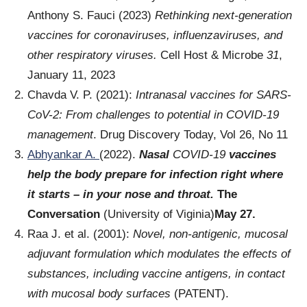
Anthony S. Fauci (2023)
Rethinking next-generation
vaccines for coronaviruses, influenzaviruses, and
other respiratory viruses.
Cell Host & Microbe
31
,
January 11, 2023
Chavda V. P. (2021):
Intranasal vaccines for SARS-
CoV-2: From challenges to potential in COVID-19
management
. Drug Discovery Today, Vol 26, No 11
Abhyankar A.
(2022).
Nasal
COVID-19
vaccines
help the body prepare for infection right where
it starts – in your nose and throat.
The
Conversation
(University of Viginia)
May 27.
Raa J. et al. (2001):
Novel, non-antigenic, mucosal
adjuvant formulation which modulates the effects of
substances, including vaccine antigens, in contact
with mucosal body surfaces
(PATENT).