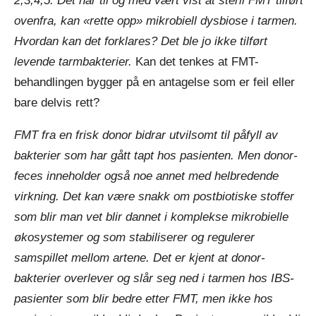
2,3,4,5. Det har til og med vært vist at steril FMT tilført
ovenfra, kan «rette opp» mikrobiell dysbiose i tarmen.
Hvordan kan det forklares? Det ble jo ikke tilført
levende tarmbakterier.
Kan det tenkes at FMT-
behandlingen bygger på en antagelse som er feil eller
bare delvis rett?
FMT fra en frisk donor bidrar utvilsomt til påfyll av
bakterier som har gått tapt hos pasienten. Men donor-
feces inneholder også noe annet med helbredende
virkning. Det kan være snakk om postbiotiske stoffer
som blir man vet blir dannet i komplekse mikrobielle
økosystemer og som stabiliserer og regulerer
samspillet mellom artene. Det er kjent at donor-
bakterier overlever og slår seg ned i tarmen hos IBS-
pasienter som blir bedre etter FMT, men ikke hos