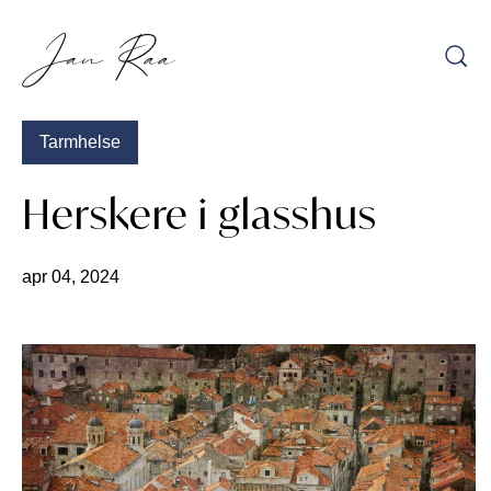
Hopp
til
innhold
Tarmhelse
Herskere i glasshus
apr 04, 2024