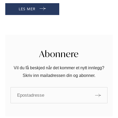
dette gjelder også for de to største problemene for norsk
LES MER
laksenæring, lakselus og vintersår. Den dominerende
strategien har vært å bekjempe lakselus ved hjelp av
giftige kjemikalier. Men hvorfor
Abonnere
Vil du få beskjed når det kommer et nytt innlegg?
Skriv inn mailadressen din og abonner.