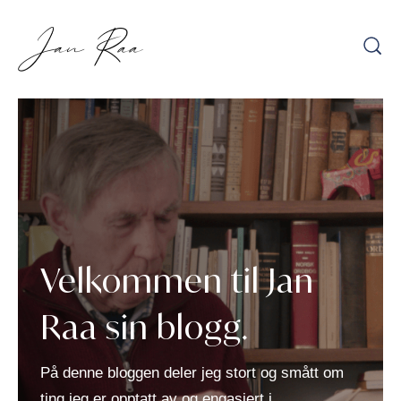
Hopp
til
innhold
Velkommen til Jan
Raa sin blogg.
På denne bloggen deler jeg stort og smått om
ting jeg er opptatt av og engasjert i.