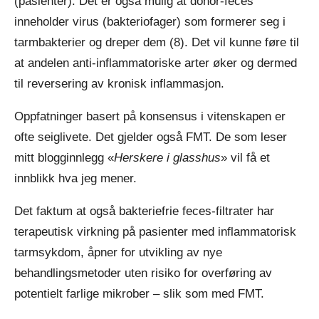
(pasienter). Det er også mulig at donor-feces
inneholder virus (bakteriofager) som formerer seg i
tarmbakterier og dreper dem (8). Det vil kunne føre til
at andelen anti-inflammatoriske arter øker og dermed
til reversering av kronisk inflammasjon.
Oppfatninger basert på konsensus i vitenskapen er
ofte seiglivete. Det gjelder også FMT. De som leser
mitt blogginnlegg «
Herskere i glasshus
» vil få et
innblikk hva jeg mener.
Det faktum at også bakteriefrie feces-filtrater har
terapeutisk virkning på pasienter med inflammatorisk
tarmsykdom, åpner for utvikling av nye
behandlingsmetoder uten risiko for overføring av
potentielt farlige mikrober – slik som med FMT.