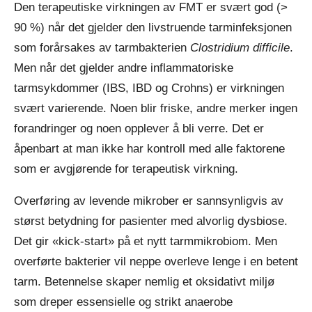
Den terapeutiske virkningen av FMT er svært god (>
90 %) når det gjelder den livstruende tarminfeksjonen
som forårsakes av tarmbakterien
Clostridium difficile
.
Men når det gjelder andre inflammatoriske
tarmsykdommer (IBS, IBD og Crohns) er virkningen
svært varierende. Noen blir friske, andre merker ingen
forandringer og noen opplever å bli verre. Det er
åpenbart at man ikke har kontroll med alle faktorene
som er avgjørende for terapeutisk virkning.
Overføring av levende mikrober er sannsynligvis av
størst betydning for pasienter med alvorlig dysbiose.
Det gir «kick-start» på et nytt tarmmikrobiom. Men
overførte bakterier vil neppe overleve lenge i en betent
tarm. Betennelse skaper nemlig et oksidativt miljø
som dreper essensielle og strikt anaerobe