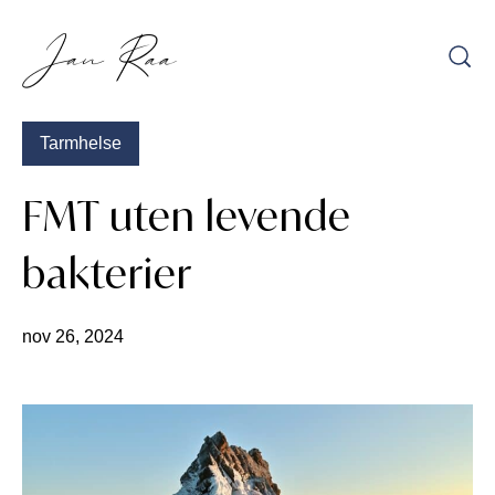
Hopp
til
innhold
Tarmhelse
FMT uten levende
bakterier
nov 26, 2024