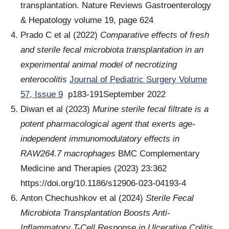
transplantation. Nature Reviews Gastroenterology
& Hepatology volume 19, page 624
Prado C et al (2022)
Comparative effects of fresh
and sterile fecal microbiota transplantation in an
experimental animal model of necrotizing
enterocolitis
Journal of Pediatric Surgery Volume
57, Issue 9
p183-191September 2022
Diwan et al (2023)
Murine sterile fecal filtrate is a
potent pharmacological agent that exerts age-
independent immunomodulatory effects in
RAW264.7 macrophages
BMC Complementary
Medicine and Therapies (2023) 23:362
https://doi.org/10.1186/s12906-023-04193-4
Anton Chechushkov et al (2024)
Sterile Fecal
Microbiota Transplantation Boosts Anti-
Inflammatory T-Cell Response in Ulcerative Colitis