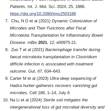
Patients.
Int. J. Mol. Sci. 2024, 25, 1886.
https://doi.org/10.3390/ijms2503188
Chu, N D et al (2021)
Dynamic Colonization of
Microbes and Their Functions after Fecal
Microbiota Transplantation for Inflammatory Bowel
Disease
.
mBio
2021
,
12
, e00975-21.
Zuo T et al (2021)
Bacteriophage transfer during
faecal microbiota transplantation in Clostridium
difficile infection is associated with treatment
outcome
.
Gut
,
67
, 634–643.
Carter M et al (2023)
Ultra-deep sequencing of
Hadza hunter-gatherers recovers vanishing gut
microbes
. Cell
186
, 1–14, July 6
Na Li et al (2024)
Sterile soil mitigates the
intergenerational loss of gut microbial diversity and