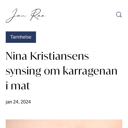
Hopp
til
innhold
Tarmhelse
Nina Kristiansens
synsing om karragenan
i mat
jan 24, 2024