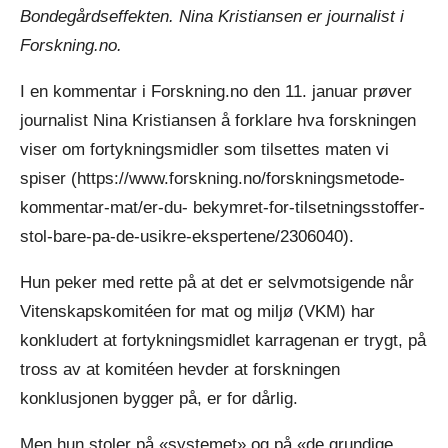
Bondegårdseffekten. Nina Kristiansen er journalist i
Forskning.no.
I en kommentar i Forskning.no den 11. januar prøver
journalist Nina Kristiansen å forklare hva forskningen
viser om fortykningsmidler som tilsettes maten vi
spiser (https://www.forskning.no/forskningsmetode-
kommentar-mat/er-du- bekymret-for-tilsetningsstoffer-
stol-bare-pa-de-usikre-ekspertene/2306040).
Hun peker med rette på at det er selvmotsigende når
Vitenskapskomitéen for mat og miljø (VKM) har
konkludert at fortykningsmidlet karragenan er trygt, på
tross av at komitéen hevder at forskningen
konklusjonen bygger på, er for dårlig.
Men hun stoler på «systemet» og på «de grundige