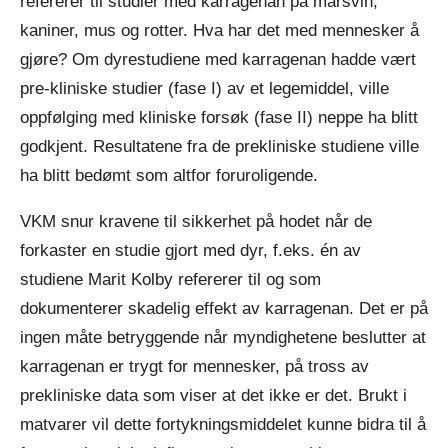
refererer til studier med karragenan på marsvin,
kaniner, mus og rotter. Hva har det med mennesker å
gjøre? Om dyrestudiene med karragenan hadde vært
pre-kliniske studier (fase I) av et legemiddel, ville
oppfølging med kliniske forsøk (fase II) neppe ha blitt
godkjent. Resultatene fra de prekliniske studiene ville
ha blitt bedømt som altfor foruroligende.
VKM snur kravene til sikkerhet på hodet når de
forkaster en studie gjort med dyr, f.eks. én av
studiene Marit Kolby refererer til og som
dokumenterer skadelig effekt av karragenan. Det er på
ingen måte betryggende når myndighetene beslutter at
karragenan er trygt for mennesker, på tross av
prekliniske data som viser at det ikke er det. Brukt i
matvarer vil dette fortykningsmiddelet kunne bidra til å